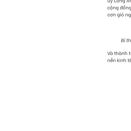
ủy Long An
cộng đồng 
cơn gió ng
Bí t
Và thành t
nền kinh t