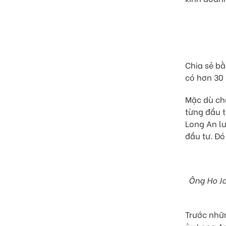
Chia sẻ bằ
có hơn 30 
Mặc dù chư
từng đầu t
Long An lu
đầu tư. Đó
Ông Ho Jo
Trước nhữ