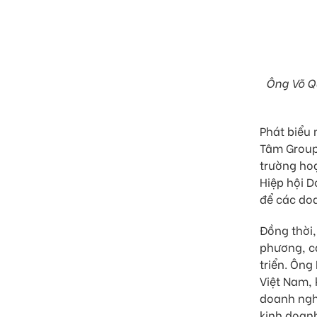
Ông Võ Qu
Phát biểu
Tâm Group,
trường hoạ
Hiệp hội D
để các doa
Đồng thời,
phương, cá
triển. Ông
Việt Nam, 
doanh ngh
kinh doanh