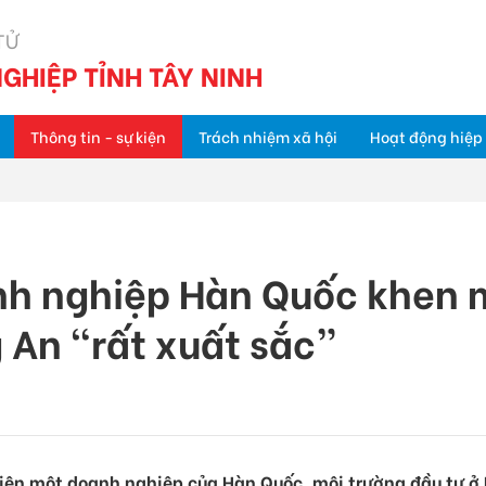
TỬ
GHIỆP TỈNH TÂY NINH
Thông tin - sự kiện
Trách nhiệm xã hội
Hoạt động hiệp 
h nghiệp Hàn Quốc khen m
 An “rất xuất sắc”
iện một doanh nghiệp của Hàn Quốc, môi trường đầu tư ở 