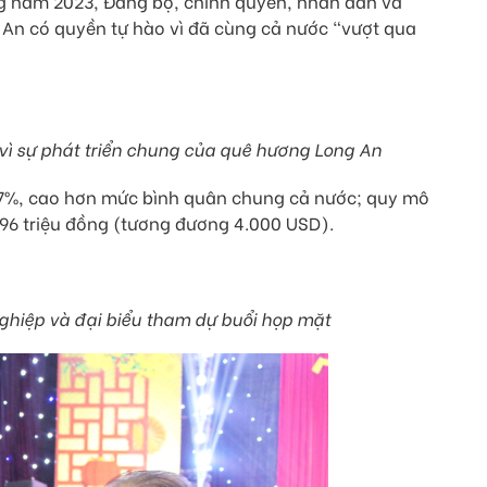
ng năm 2023, Đảng bộ, chính quyền, nhân dân và
 An có quyền tự hào vì đã cùng cả nước "vượt qua
vì sự phát triển chung của quê hương Long An
5,77%, cao hơn mức bình quân chung cả nước; quy mô
 96 triệu đồng (tương đương 4.000 USD).
hiệp và đại biểu tham dự buổi họp mặt