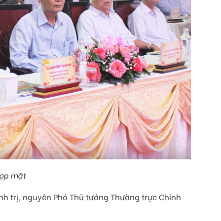
họp mặt
nh trị, nguyên Phó Thủ tướng Thường trực Chính