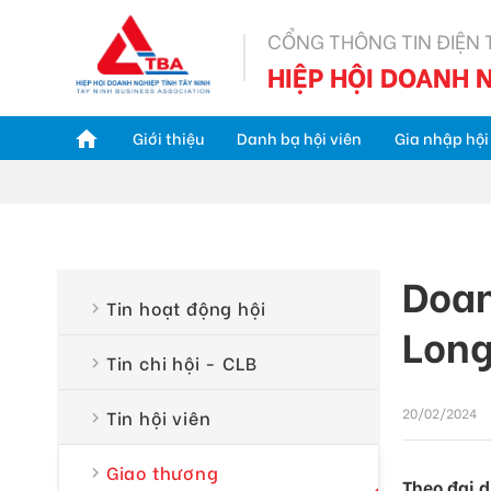
CỔNG THÔNG TIN ĐIỆN 
HIỆP HỘI DOANH N
Giới thiệu
Danh bạ hội viên
Gia nhập hội
Doan
Tin hoạt động hội
Long
Tin chi hội - CLB
20/02/2024
Tin hội viên
Giao thương
Theo đại d