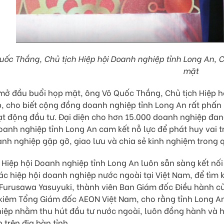
ốc Thắng, Chủ tịch Hiệp hội Doanh nghiệp tỉnh Long An, C
mặt
 mở đầu buổi họp mặt, ông Võ Quốc Thắng, Chủ tịch Hiệp h
 cho biết cộng đồng doanh nghiệp tỉnh Long An rất phấn k
t động đầu tư. Đại diện cho hơn 15.000 doanh nghiệp đan
oanh nghiệp tỉnh Long An cam kết nỗ lực để phát huy vai t
nh nghiệp gặp gỡ, giao lưu và chia sẻ kinh nghiệm trong q
 Hiệp hội Doanh nghiệp tỉnh Long An luôn sẵn sàng kết nối
c hiệp hội doanh nghiệp nước ngoài tại Việt Nam, để tìm 
 Furusawa Yasuyuki, thành viên Ban Giám đốc Điều hành c
kiêm Tổng Giám đốc AEON Việt Nam, cho rằng tỉnh Long An
iệp nhằm thu hút đầu tư nước ngoài, luôn đồng hành và hỗ
 trên địa bàn tỉnh.