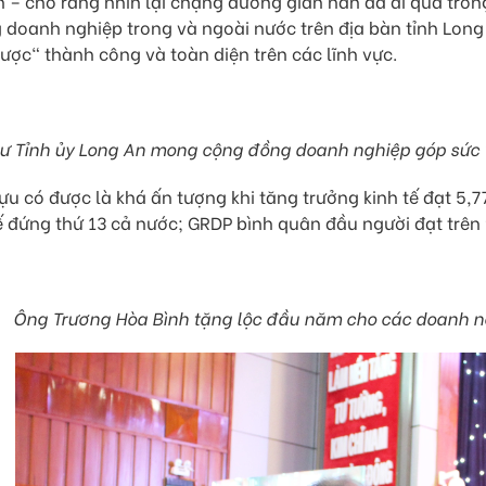
 – cho rằng nhìn lại chặng đường gian nan đã đi qua tro
doanh nghiệp trong và ngoài nước trên địa bàn tỉnh Long
ược" thành công và toàn diện trên các lĩnh vực.
hư Tỉnh ủy Long An mong cộng đồng doanh nghiệp góp sức 
ựu có được là khá ấn tượng khi tăng trưởng kinh tế đạt 
ế đứng thứ 13 cả nước; GRDP bình quân đầu người đạt trên
Ông Trương Hòa Bình tặng lộc đầu năm cho các doanh ng