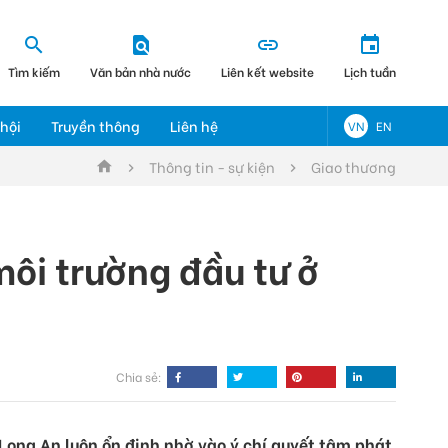
Tìm kiếm
Văn bản nhà nước
Liên kết website
Lịch tuần
hội
Truyền thông
Liên hệ
VN
EN
Thông tin - sự kiện
Giao thương
ôi trường đầu tư ở
Chia sẻ:
Long An luôn ổn định nhờ vào ý chí quyết tâm phát