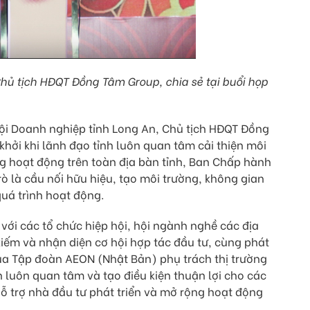
hủ tịch HĐQT Đồng Tâm Group, chia sẻ tại buổi họp
ội Doanh nghiệp tỉnh Long An, Chủ tịch HĐQT Đồng
hởi khi lãnh đạo tỉnh luôn quan tâm cải thiện môi
g hoạt động trên toàn địa bàn tỉnh, Ban Chấp hành
rò là cầu nối hữu hiệu, tạo môi trường, không gian
uá trình hoạt động.
 với các tổ chức hiệp hội, hội ngành nghề các địa
kiếm và nhận diện cơ hội hợp tác đầu tư, cùng phát
ủa Tập đoàn AEON (Nhật Bản) phụ trách thị trường
 luôn quan tâm và tạo điều kiện thuận lợi cho các
 trợ nhà đầu tư phát triển và mở rộng hoạt động