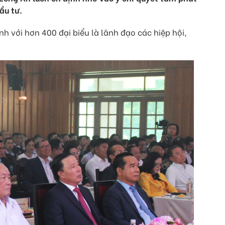
ầu tư.
h với hơn 400 đại biểu là lãnh đạo các hiệp hội,