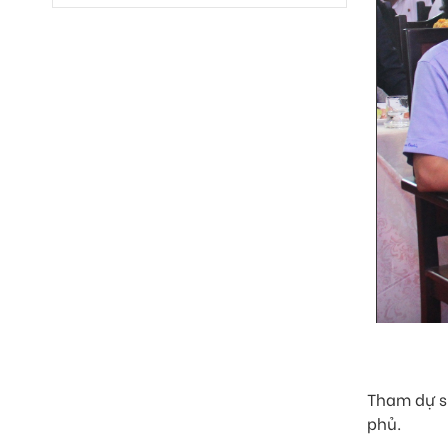
Tham dự sự
phủ.