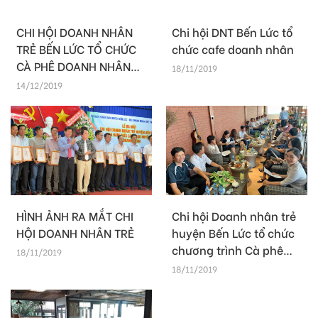
CHI HỘI DOANH NHÂN
Chi hội DNT Bến Lức tổ
TRẺ BẾN LỨC TỔ CHỨC
chức cafe doanh nhân
CÀ PHÊ DOANH NHÂN
18/11/2019
THÁNG 12
14/12/2019
HÌNH ẢNH RA MẮT CHI
Chi hội Doanh nhân trẻ
HỘI DOANH NHÂN TRẺ
huyện Bến Lức tổ chức
chương trình Cà phê
18/11/2019
Doanh nhân
18/11/2019