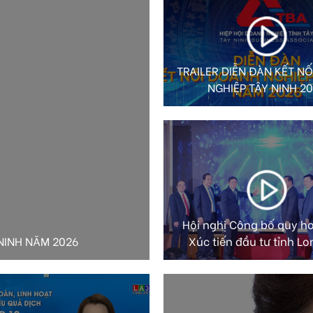
TRAILER DIỄN ĐÀN KẾT N
NGHIỆP TÂY NINH 2
Hội nghị Công bố quy h
NINH NĂM 2026
Xúc tiến đầu tư tỉnh Lo
Không gian trưng bày s
đặc trưng