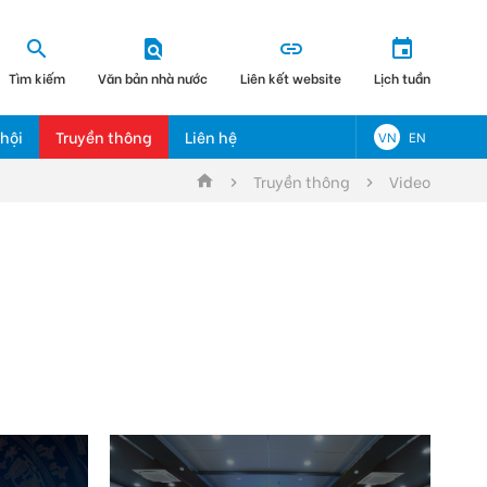
Tìm kiếm
Văn bản nhà nước
Liên kết website
Lịch tuần
hội
Truyền thông
Liên hệ
VN
EN
Truyền thông
Video