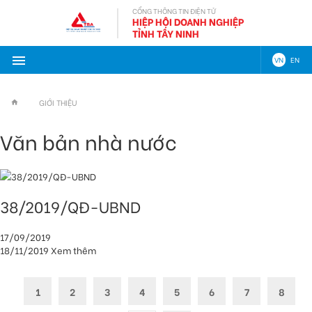
CỔNG THÔNG TIN ĐIỆN TỬ
HIỆP HỘI DOANH NGHIỆP
TỈNH TÂY NINH
VN
EN
GIỚI THIỆU
Văn bản nhà nước
38/2019/QĐ-UBND
17/09/2019
18/11/2019
Xem thêm
1
2
3
4
5
6
7
8