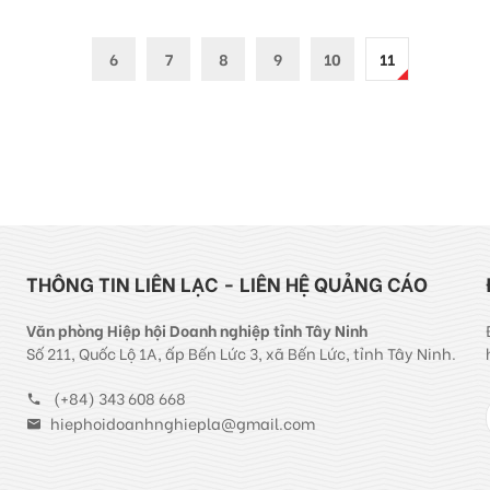
6
7
8
9
10
11
THÔNG TIN LIÊN LẠC - LIÊN HỆ QUẢNG CÁO
Văn phòng Hiệp hội Doanh nghiệp tỉnh Tây Ninh
Số 211, Quốc Lộ 1A, ấp Bến Lức 3, xã Bến Lức, tỉnh Tây Ninh.
(+84) 343 608 668
hiephoidoanhnghiepla@gmail.com