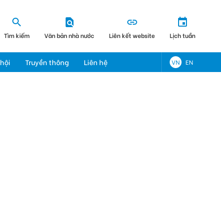
Tìm kiếm
Văn bản nhà nước
Liên kết website
Lịch tuần
hội
Truyền thông
Liên hệ
VN
EN