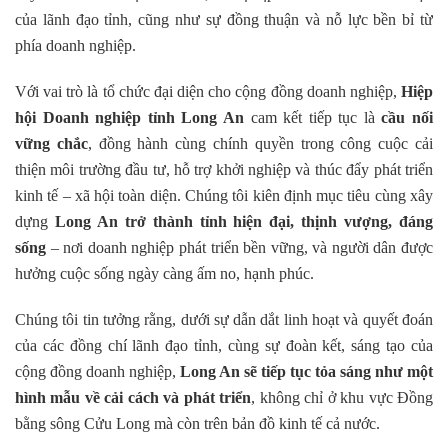
của lãnh đạo tỉnh, cũng như sự đồng thuận và nỗ lực bền bỉ từ
phía doanh nghiệp.
Với vai trò là tổ chức đại diện cho cộng đồng doanh nghiệp,
Hiệp
hội Doanh nghiệp tỉnh Long An
cam kết tiếp tục là
cầu nối
vững chắc
, đồng hành cùng chính quyền trong công cuộc cải
thiện môi trường đầu tư, hỗ trợ khởi nghiệp và thúc đẩy phát triển
kinh tế – xã hội toàn diện. Chúng tôi kiên định mục tiêu cùng xây
dựng
Long An trở thành tỉnh hiện đại, thịnh vượng, đáng
sống
– nơi doanh nghiệp phát triển bền vững, và người dân được
hưởng cuộc sống ngày càng ấm no, hạnh phúc.
Chúng tôi tin tưởng rằng, dưới sự dẫn dắt linh hoạt và quyết đoán
của các đồng chí lãnh đạo tỉnh, cùng sự đoàn kết, sáng tạo của
cộng đồng doanh nghiệp,
Long An sẽ tiếp tục tỏa sáng như một
hình mẫu về cải cách và phát triển
, không chỉ ở khu vực Đồng
bằng sông Cửu Long mà còn trên bản đồ kinh tế cả nước.