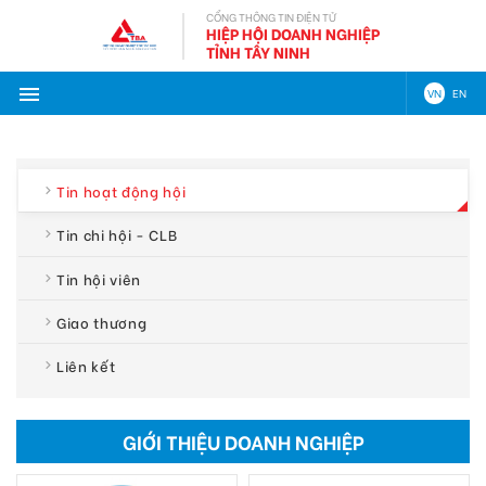
CỔNG THÔNG TIN ĐIỆN TỬ
HIỆP HỘI DOANH NGHIỆP
TỈNH TÂY NINH
VN
EN
Tin hoạt động hội
Tin chi hội - CLB
Tin hội viên
Giao thương
Liên kết
GIỚI THIỆU DOANH NGHIỆP