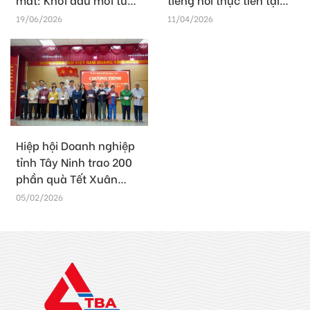
cấp cơ sở, mở rộng sức
Hội nghị đối thoại
19/06/2026
11/04/2026
mạnh kết nối doanh
doanh nghiệp lần II
nghiệp Tây Ninh
năm 2026
Hiệp hội Doanh nghiệp
tỉnh Tây Ninh trao 200
phần quà Tết Xuân
Bính Ngọ 2026
05/02/2026