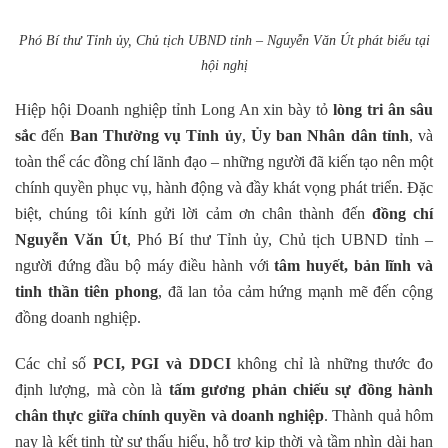
Phó Bí thư Tỉnh ủy, Chủ tịch UBND tỉnh – Nguyễn Văn Út phát biểu tại
hội nghị
Hiệp hội Doanh nghiệp tỉnh Long An xin bày tỏ
lòng tri ân sâu
sắc
đến
Ban Thường vụ Tỉnh ủy
,
Ủy ban Nhân dân tỉnh
, và
toàn thể các đồng chí lãnh đạo – những người đã kiến tạo nên một
chính quyền phục vụ, hành động và đầy khát vọng phát triển. Đặc
biệt, chúng tôi kính gửi lời cảm ơn chân thành đến
đồng chí
Nguyễn Văn Út
, Phó Bí thư Tỉnh ủy, Chủ tịch UBND tỉnh –
người đứng đầu bộ máy điều hành với
tâm huyết, bản lĩnh và
tinh thần tiên phong
, đã lan tỏa cảm hứng mạnh mẽ đến cộng
đồng doanh nghiệp.
Các chỉ số
PCI, PGI và DDCI
không chỉ là những thước đo
định lượng, mà còn là
tấm gương phản chiếu sự đồng hành
chân thực giữa chính quyền và doanh nghiệp
. Thành quả hôm
nay là kết tinh từ sự thấu hiểu, hỗ trợ kịp thời và tầm nhìn dài hạn