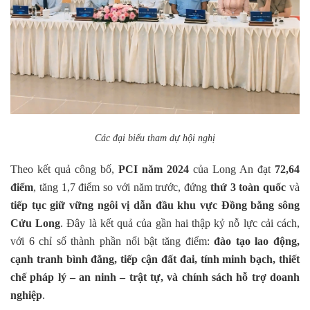
C
ác đại biểu tham dự hội nghị
Theo kết quả công bố,
PCI năm 2024
của Long An đạt
72,64
điểm
, tăng 1,7 điểm so với năm trước, đứng
thứ 3 toàn quốc
và
tiếp tục giữ vững ngôi vị dẫn đầu khu vực Đồng bằng sông
Cửu Long
. Đây là kết quả của gần hai thập kỷ nỗ lực cải cách,
với 6 chỉ số thành phần nổi bật tăng điểm:
đào tạo lao động,
cạnh tranh bình đẳng, tiếp cận đất đai, tính minh bạch, thiết
chế pháp lý – an ninh – trật tự, và chính sách hỗ trợ doanh
nghiệp
.