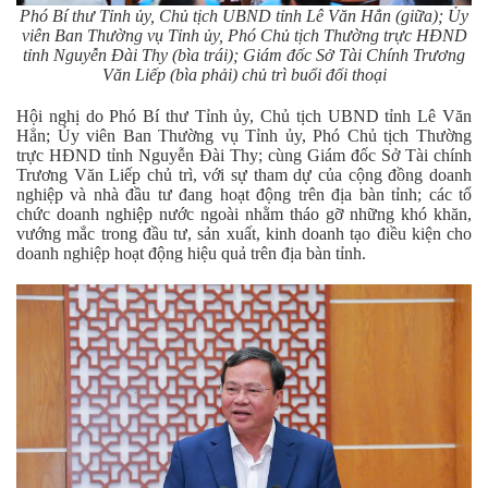
Phó Bí thư Tỉnh ủy, Chủ tịch UBND tỉnh Lê Văn Hẳn (giữa); Ủy
viên Ban Thường vụ Tỉnh ủy, Phó Chủ tịch Thường trực HĐND
tỉnh Nguyễn Đài Thy (bìa trái); Giám đốc Sở Tài Chính Trương
Văn Liếp (bìa phải) chủ trì buổi đối thoại
Hội nghị do Phó Bí thư Tỉnh ủy, Chủ tịch UBND tỉnh Lê Văn
Hẳn; Ủy viên Ban Thường vụ Tỉnh ủy, Phó Chủ tịch Thường
trực HĐND tỉnh Nguyễn Đài Thy; cùng Giám đốc Sở Tài chính
Trương Văn Liếp chủ trì, với sự tham dự của cộng đồng doanh
nghiệp và nhà đầu tư đang hoạt động trên địa bàn tỉnh; các tổ
chức doanh nghiệp nước ngoài nhằm
tháo gỡ những khó khăn,
vướng mắc trong đầu tư, sản xuất, kinh doanh tạo điều kiện cho
doanh nghiệp hoạt động hiệu quả trên địa bàn tỉnh.