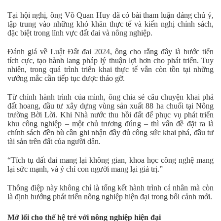
Tại hội nghị, ông Võ Quan Huy đã có bài tham luận đáng chú ý,
tập trung vào những khó khăn thực tế và kiến nghị chính sách,
đặc biệt trong lĩnh vực đất đai và nông nghiệp.
Đánh giá về Luật Đất đai 2024, ông cho rằng đây là bước tiến
tích cực, tạo hành lang pháp lý thuận lợi hơn cho phát triển. Tuy
nhiên, trong quá trình triển khai thực tế vẫn còn tồn tại những
vướng mắc cần tiếp tục được tháo gỡ.
Từ chính hành trình của mình, ông chia sẻ câu chuyện khai phá
đất hoang, đầu tư xây dựng vùng sản xuất 88 ha chuối tại Nông
trường Bời Lời. Khi Nhà nước thu hồi đất để phục vụ phát triển
khu công nghiệp – một chủ trương đúng – thì vấn đề đặt ra là
chính sách đền bù cần ghi nhận đầy đủ công sức khai phá, đầu tư
tài sản trên đất của người dân.
“Tích tụ đất đai mang lại không gian, khoa học công nghệ mang
lại sức mạnh, và ý chí con người mang lại giá trị.”
Thông điệp này không chỉ là tổng kết hành trình cá nhân mà còn
là định hướng phát triển nông nghiệp hiện đại trong bối cảnh mới.
Mở lối cho thế hệ trẻ với nông nghiệp hiện đại