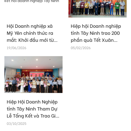
Hội Doanh nghiệp xã
Hiệp hội Doanh nghiệp
Mỹ Yên chính thức ra
tỉnh Tây Ninh trao 200
mắt: Khởi đầu mới từ
phần quà Tết Xuân
cấp cơ sở, mở rộng sức
Bính Ngọ 2026
19/06/2026
05/02/2026
mạnh kết nối doanh
nghiệp Tây Ninh
Hiệp Hội Doanh Nghiệp
tỉnh Tây Ninh Tham Dự
Lễ Tổng Kết và Trao Giải
Cuộc thi “Khởi nghiệp
03/10/2025
đổi mới sáng tạo tỉnh