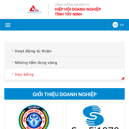
CỔNG THÔNG TIN ĐIỆN TỬ
HIỆP HỘI DOANH NGHIỆP
TỈNH TÂY NINH
VN
EN
Hoạt động từ thiện
Những tấm lòng vàng
Học bổng
GIỚI THIỆU DOANH NGHIỆP