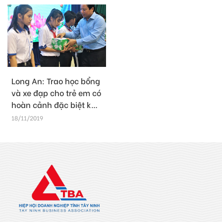
Long An: Trao học bổng
và xe đạp cho trẻ em có
hoàn cảnh đặc biệt khó
khăn
18/11/2019