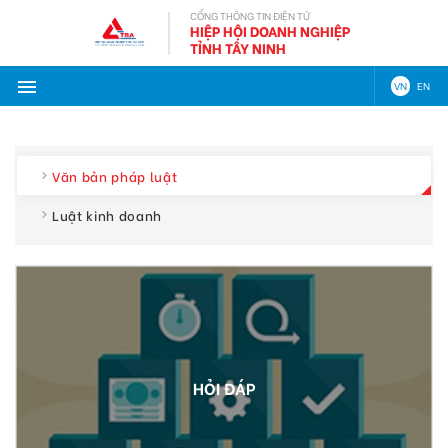
CỔNG THÔNG TIN ĐIỆN TỬ
HIỆP HỘI DOANH NGHIỆP
TỈNH TÂY NINH
VN
EN
Văn bản pháp luật
Luật kinh doanh
HỎI ĐÁP